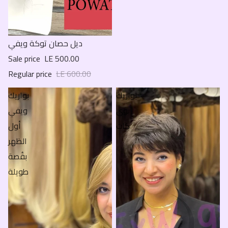
Sale
ديل حصان توكة ويفي
Sale price
LE 500.00
Regular price
LE 600.00
بواريك
بواريك
بوي
ويفي
كات
أول
الظهر
بقُصة
طويلة