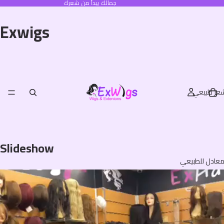
جمالك يبدأ من شعرك
Exwigs
عر طبيعي
Slideshow
عادل للطبيعي