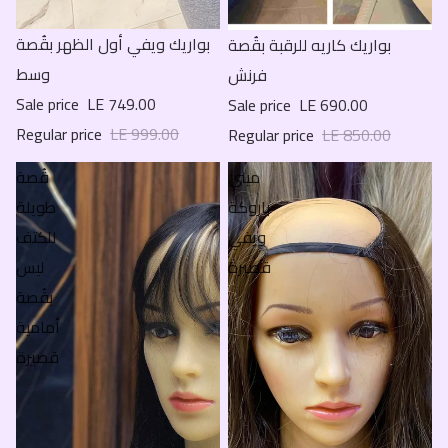
Sale
بواريك ويفي أول الظهر بقُصة
Sale
بواريك كاريه للرقبة بقُصة
وسط
فرنش
Sale price
LE 749.00
Sale price
LE 690.00
Regular price
LE 999.00
Regular price
LE 850.00
ميني
قُصة
باروكة
طويلة
ويفي
للكتف
قصيرة
ليس
بقُصة
أمامية
قصيرة