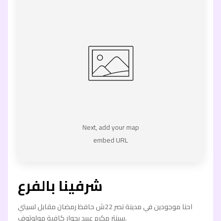
Next, add your map
embed URL
شرفينا بالفرع
احنا موجودين في مدينة نصر 22ش حافظ رمضان مقابل لسيتي
سينتر مكرم عبيد بجوار كافية مولوتوف.