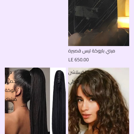
ميني باروكة ليس قصيرة
LE 650.00
اكستنشن
ديل
كيرلي
حصان
توكة
مشبك
ليس