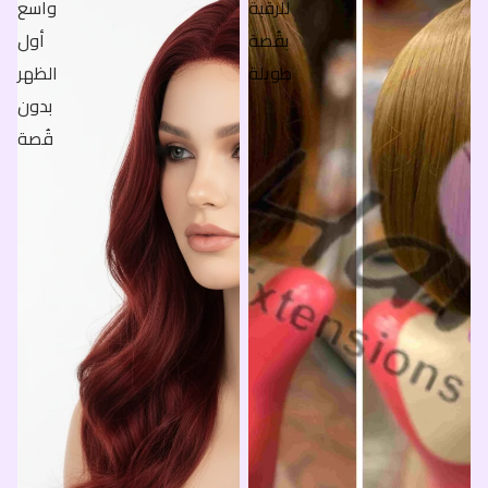
للرقبة
واسع
بقُصة
أول
طويلة
الظهر
بدون
قُصة