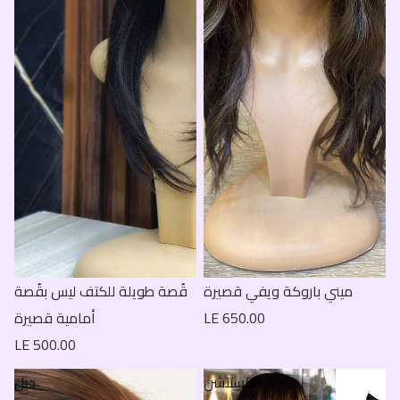
ميني باروكة ويفي قصيرة
قُصة طويلة للكتف ليس بقُصة
LE 650.00
أمامية قصيرة
LE 500.00
اكستنشن
ديل