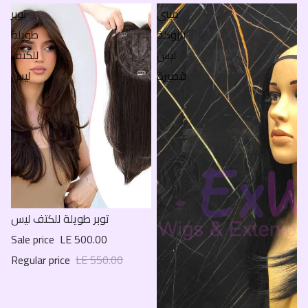
ميني
توبر
باروكة
طويلة
ليس
للكتف
قصيرة
ليس
Sale
توبر طويلة للكتف ليس
Sale price
LE 500.00
Regular price
LE 550.00