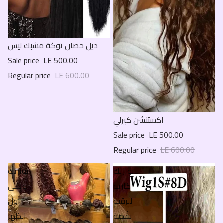
Sale
ديل حصان توكة مشبك ليس
Sale price
LE 500.00
Regular price
LE 600.00
Sale
اكستنشن كيرلي
Sale price
LE 500.00
Regular price
LE 600.00
بواريك
بواريك
كاريه
ويفي
للرقبة
أول
بقُصة
الظهر