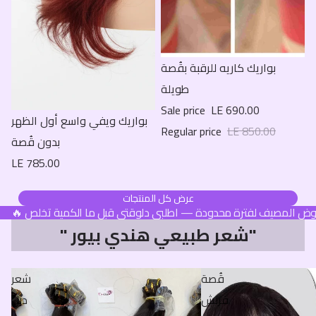
Sale
بواريك كاريه للرقبة بقُصة
طويلة
Sale price
LE 690.00
بواريك ويفي واسع أول الظهر
Regular price
LE 850.00
بدون قُصة
LE 785.00
عرض كل المنتجات
عروض المصيف لفترة محدودة — اطلبي دلوقتي قبل ما الكمية تخلص
" شعر طبيعي هندي بيور"
قُصة
شعر
فرنش
دبل