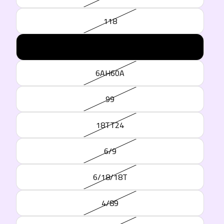
118
6F109
6AH60A
99
18TT24
6/9
6/18/18T
4/89