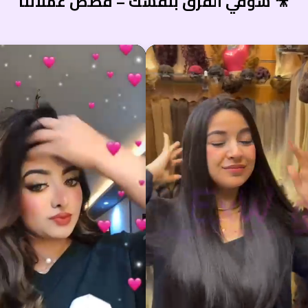
شوفي الفرق بنفسك – قصص عملائنا 🎥