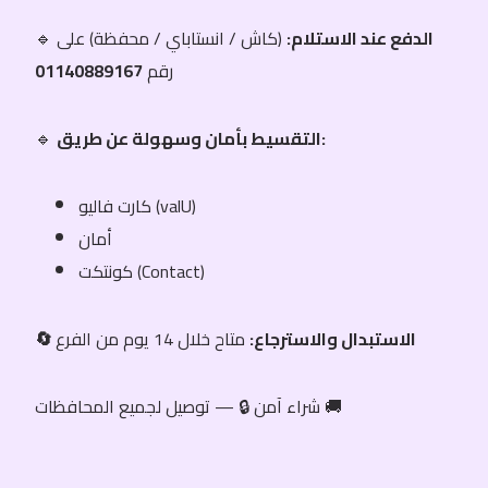
الدفع عند الاستلام:
(كاش / انستاباي / محفظة) على
🔹
رقم
01140889167
التقسيط بأمان وسهولة عن طريق:
🔹
كارت فاليو (valU)
أمان
كونتكت (Contact)
🔄 الاستبدال والاسترجاع:
متاح خلال 14 يوم من الفرع
شراء آمن 🔒 — توصيل لجميع المحافظات 🚚