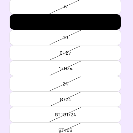
6
8
10
8H27
12H24
24
8T24
8T18T/24
8T108