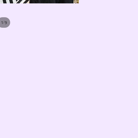
/
1
9