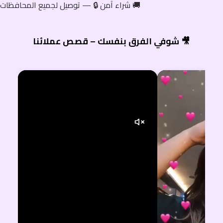
شراء آمن 🔒 — توصيل لجميع المحافظات 🚚
شوفي الفرق بنفسك – قصص عملائنا 🎥