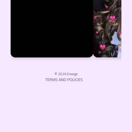
Privacy policy
Refund policy
Terms of service
Shipping policy
Contact information
© 2026
Exwigs
TERMS AND POLICIES