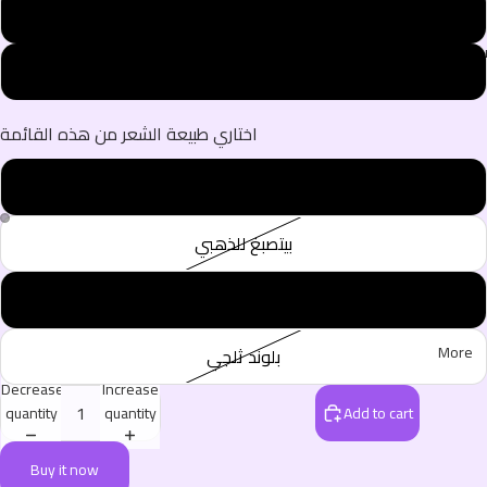
90 cm
فحة الرئيسية
100 cm
اختاري طبيعة الشعر من هذه القائمة
بيتصبغ للبنيات
من نحن
بيتصبغ للذهبي
بيتصبغ للتلجي
More
بلوند ثلجي
Decrease
Increase
quantity
quantity
Add to cart
Buy it now