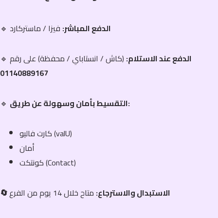
الدفع المباشر:
فيزا / ماستركارد
🔹
الدفع عند الاستلام:
(كاش / انستاباي / محفظة) على رقم
🔹
01140889167
التقسيط بأمان وسهولة عن طريق:
🔹
كارت فاليو (valU)
أمان
كونتكت (Contact)
🔄 الاستبدال والاسترجاع:
متاح خلال 14 يوم من الفرع