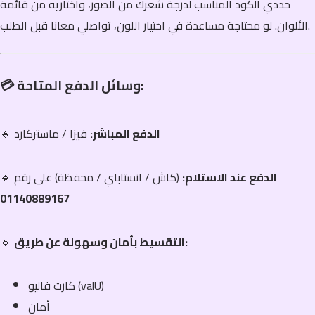
حددي الكود المناسب لدرجة شعرك من الصور، واختاريه من قائمة
الألوان. لو محتاجة مساعدة في اختيار اللون، تواصلي معانا قبل الطلب.
💳 وسائل الدفع المتاحة:
الدفع المباشر:
فيزا / ماستركارد
🔹
الدفع عند الاستلام:
(كاش / انستاباي / محفظة) على رقم
🔹
01140889167
التقسيط بأمان وسهولة عن طريق:
🔹
كارت فاليو (valU)
أمان