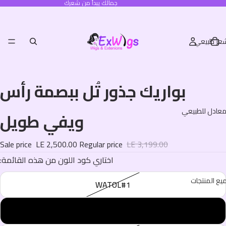
جمالك يبدأ من شعرك
عر طبيعي
بواريك جذور تُل ببصمة رأس
عادل للطبيعي
ويفي طويل
Sale price
LE 2,500.00
Regular price
LE 3,199.00
:اختاري كود اللون من هذه القائمة
يع المنتجات
WATOL#1
WATOL#6A