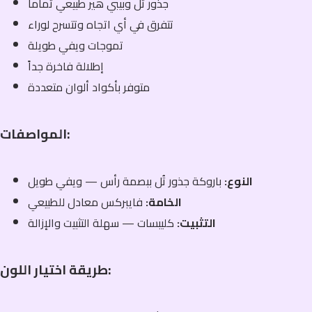
جذور تُل وبيبي هير طبيعي تماماً
تتفرق في أي اتجاه وتتسرح لوراء
تموجات ويفي طويلة
إطلالة فاخرة جداً
متوفر بأكواد ألوان متعددة
المواصفات:
النوع:
باروكة جذور تُل ببصمة رأس — ويفي طويل
الخامة:
فايبركس معادل للطبيعي
التثبيت:
كليبسات — سهلة التثبيت والإزالة
طريقة اختيار اللون: