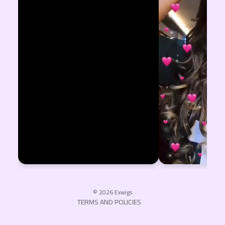
Privacy policy
Refund policy
Terms of service
Shipping policy
Contact information
© 2026
Exwigs
TERMS AND POLICIES