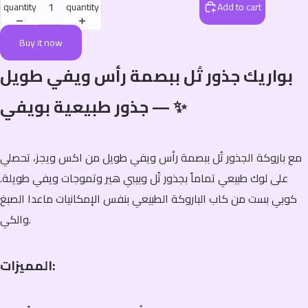
quantity
quantity
Add to cart
Buy it now
بواريك جذور تُل ببصمة رأس ويفي طويل
— جذور طبيعية بويفي ✨
مع باروكة الجذور تُل ببصمة رأس ويفي طويل من اكس ويجز، تحصلي
على لوك طبيعي تماماً بجذور تُل وبيبي هير وتموجات ويفي طويلة.
كوبي بست من كاب الباروكة الطبيعي بنفس الإمكانيات ماعدا الصبغ
والكي.
المميزات: