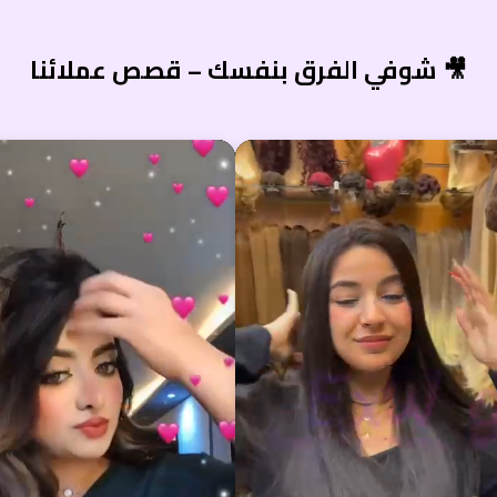
شوفي الفرق بنفسك – قصص عملائنا 🎥