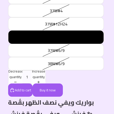
37W#4
37W#12H24
38W#6F109
37W#6/9
38W#6/9
Decrease
Increase
quantity
quantity
Add to cart
Buy it now
بواريك ويفي نصف الظهر بقُصة
فرنش — ويفي بقُصة فرنش ✨