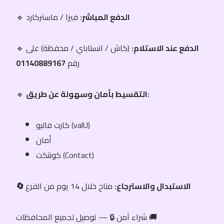
الدفع المباشر:
فيزا / ماستركارد
🔹
الدفع عند الاستلام:
(كاش / انستاباي / محفظة) على
🔹
رقم
01140889167
التقسيط بأمان وسهولة عن طريق:
🔹
كارت فاليو (valU)
أمان
كونتكت (Contact)
🔄 الاستبدال والاسترجاع:
متاح خلال 14 يوم من الفرع
شراء آمن 🔒 — توصيل لجميع المحافظات 🚚