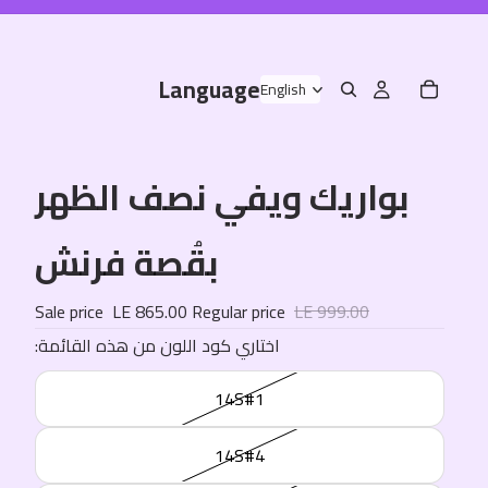
Language
بواريك ويفي نصف الظهر
بقُصة فرنش
Sale price
LE 865.00
Regular price
LE 999.00
:اختاري كود اللون من هذه القائمة
14S#1
14S#4