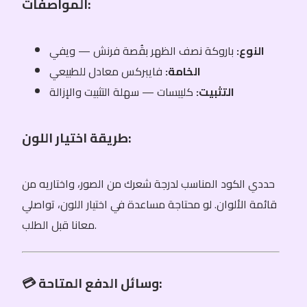
المواصفات:
النوع:
باروكة نصف الظهر بقُصة فرنش — ويفي
الخامة:
فايبركس معادل للطبيعي
التثبيت:
كليبسات — سهلة التثبيت والإزالة
طريقة اختيار اللون:
حددي الكود المناسب لدرجة شعرك من الصور، واختاريه من
قائمة الألوان. لو محتاجة مساعدة في اختيار اللون، تواصلي
معانا قبل الطلب.
💳 وسائل الدفع المتاحة: