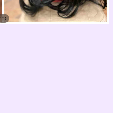
/
1
12