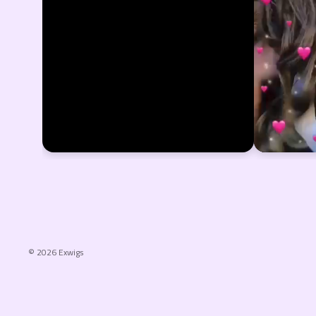
© 2026
Exwigs