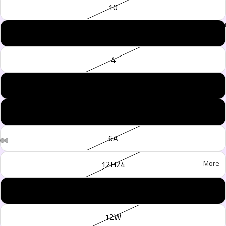
10
فحة الرئيسية
12H85
4
2T12
من نحن
10T24
6A
More
12H24
10W
12W