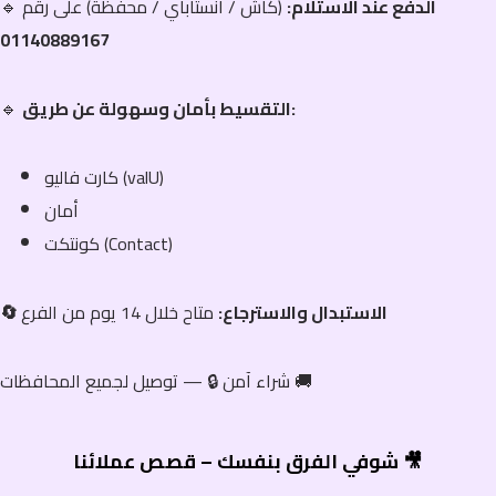
الدفع عند الاستلام:
(كاش / انستاباي / محفظة) على رقم
🔹
01140889167
التقسيط بأمان وسهولة عن طريق:
🔹
كارت فاليو (valU)
أمان
كونتكت (Contact)
🔄 الاستبدال والاسترجاع:
متاح خلال 14 يوم من الفرع
شراء آمن 🔒 — توصيل لجميع المحافظات 🚚
شوفي الفرق بنفسك – قصص عملائنا 🎥