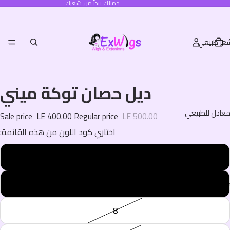
جمالك يبدأ من شعرك
عر طبيعي
ديل حصان توكة ميني
عادل للطبيعي
Sale price
LE 400.00
Regular price
LE 500.00
:اختاري كود اللون من هذه القائمة
1
6
يع المنتجات
8